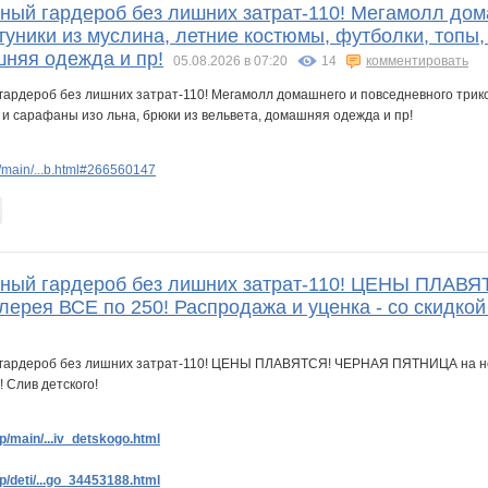
йный гардероб без лишних затрат-110! Мегамолл дом
туники из муслина, летние костюмы, футболки, топы,
шняя одежда и пр!
05.08.2026 в 07:20
14
комментировать
/main/...b.html#266560147
ейный гардероб без лишних затрат-110! ЦЕНЫ ПЛА
лерея ВСЕ по 250! Распродажа и уценка - со скидкой
/main/...iv_detskogo.html
/deti/...go_34453188.html