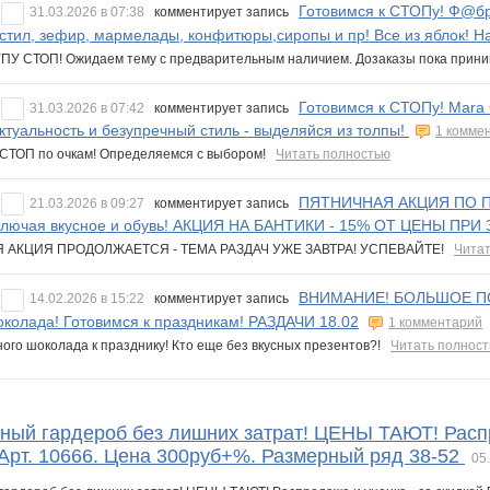
Готовимся к СТОПу! Ф@бр
31.03.2026 в 07:38
комментирует запись
стил, зефир, мармелады, конфитюры,сиропы и пр! Все из яблок! Н
У СТОП! Ожидаем тему с предварительным наличием. Дозаказы пока при
Готовимся к СТОПу! Mara 
31.03.2026 в 07:42
комментирует запись
Актуальность и безупречный стиль - выделяйся из толпы!
1 комме
СТОП по очкам! Определяемся с выбором!
Читать полностью
ПЯТНИЧНАЯ АКЦИЯ ПО П
21.03.2026 в 09:27
комментирует запись
ключая вкусное и обувь! АКЦИЯ НА БАНТИКИ - 15% ОТ ЦЕНЫ ПРИ
 АКЦИЯ ПРОДОЛЖАЕТСЯ - ТЕМА РАЗДАЧ УЖЕ ЗАВТРА! УСПЕВАЙТЕ!
Читат
ВНИМАНИЕ! БОЛЬШОЕ ПО
14.02.2026 в 15:22
комментирует запись
околада! Готовимся к праздникам! РАЗДАЧИ 18.02
1 комментарий
ого шоколада к празднику! Кто еще без вкусных презентов?!
Читать полнос
йный гардероб без лишних затрат! ЦЕНЫ ТАЮТ! Распр
 Арт. 10666. Цена 300руб+%. Размерный ряд 38-52
05