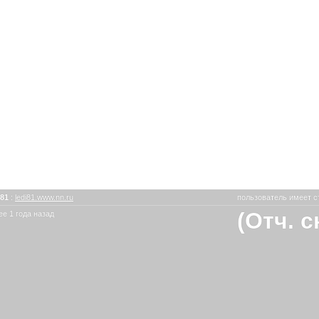
и81
:
ledi81.www.nn.ru
пользователь имеет с
(Отч. 
е 1 года назад