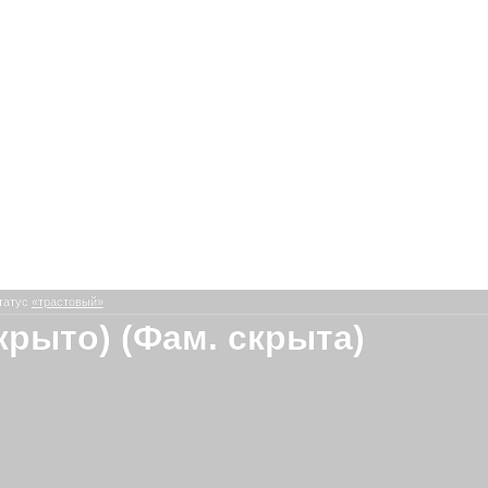
татус
«трастовый»
скрыто) (Фам. скрыта)