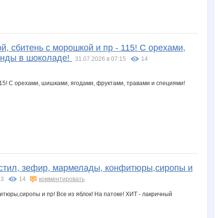
 сбитень с морошкой и пр - 115! С орехами,
енды в шоколаде!
31.07.2026 в 07:15
14
стил, зефир, мармелады, конфитюры,сиропы и
13
14
комментировать