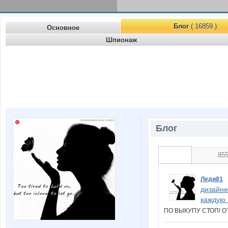
Блог
( 16859 )
Основное
Шпионаж
Блог
85
Леди81
дизайне
каждую 
ПО ВЫКУПУ СТОП! 