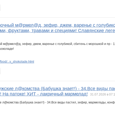
очный м@рмел@д, зефир, джем, варенье с голубикой,
ми, фруктами, травами и специями! Славянские лег
food/...v_shokolade.html
кие л@комства (Бабушка знает!) - 34.Все виды па
к! На патоке! ХИТ - лакричный мармелад!
31.07.2026 в 07: