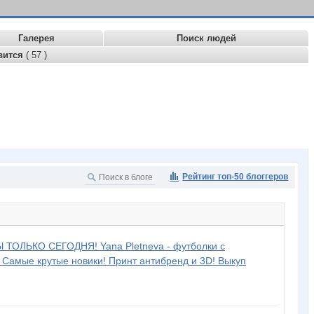
Галерея
Поиск людей
вится
( 57 )
Рейтинг топ-50 блоггеров
ОЛЬКО СЕГОДНЯ! Yana Pletneva - футболки с
 Самые крутые новики! Принт антибренд и 3D! Выкуп