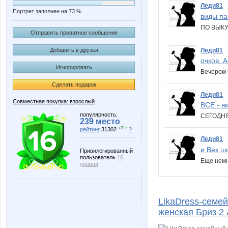
Леди81
Портрет заполнен на 73 %
виды па
ПО ВЫКУП
Отправить приватное сообщение
Леди81
Добавить в друзья
очков. 
Игнорировать
Вечером 
Сделать подарок
Леди81
Совместная покупка: взрослый
ВСЕ - в
популярность:
СЕГОДНЯ
239 место
+21 ↑
рейтинг
31302
?
Леди81
и Век ш
Привилегированный
пользователь
16
Еще немн
уровня
LikaDress-семе
женская Бриз 2