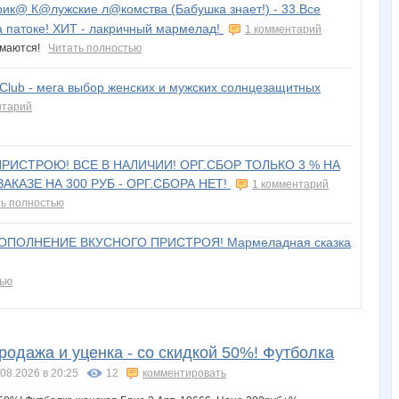
ик@ К@лужские л@комства (Бабушка знает!) - 33.Все
а патоке! ХИТ - лакричный мармелад!
1 комментарий
нимаются!
Читать полностью
Club - мега выбор женских и мужских солнцезащитных
нтарий
РИСТРОЮ! ВСЕ В НАЛИЧИИ! ОРГ.СБОР ТОЛЬКО 3 % НА
 ЗАКАЗЕ НА 300 РУБ - ОРГ.СБОРА НЕТ!
1 комментарий
ь полностью
ПОЛНЕНИЕ ВКУСНОГО ПРИСТРОЯ! Мармеладная сказка
тью
одажа и уценка - со скидкой 50%! Футболка
.08.2026 в 20:25
12
комментировать