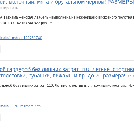
убой, молочный, мята и брутальном черном! РАЗМЕР
нтировать
main/...roduct-122251740
ой гардероб без лишних затрат-110. Летние, спорти
толстовки, рубашки, пижамы и пр. до 70 размера!
05.
main/..._70_razmera.html