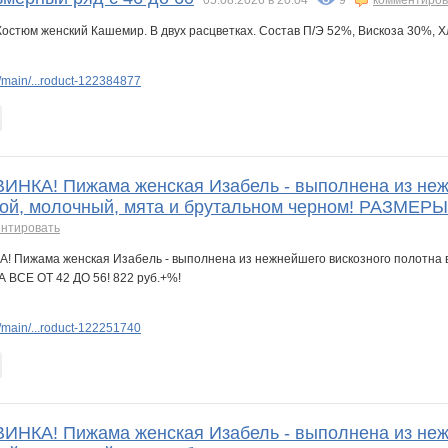
main/...roduct-122384877
КА! Пижама женская Изабель - выполнена из нежне
убой, молочный, мята и брутальном черном! РАЗМЕР
нтировать
main/...roduct-122251740
КА! Пижама женская Изабель - выполнена из нежне