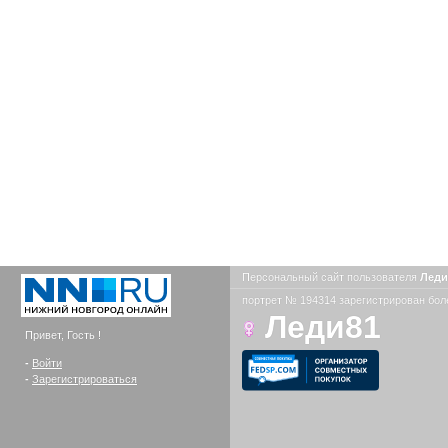
Персональный сайт пользователя
Лед
портрет № 194314 зарегистрирован боле
Леди81
Привет, Гость !
-
Войти
-
Зарегистрироваться