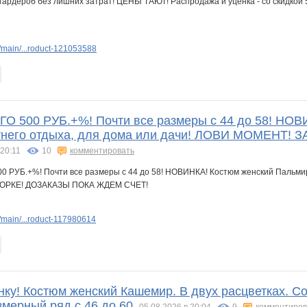
main/...roduct-121053588
 500 РУБ.+%! Почти все размеры с 44 до 58! НОВ
етнего отдыха, для дома или дачи! ЛОВИ МОМЕНТ
 20:11
10
комментировать
:
main/...roduct-117980614
нку! Костюм женский Кашемир. В двух расцветках. С
змерный ряд с 46 до 60
05.08.2026 в 20:04
9
комментиров